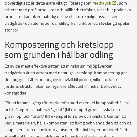
trovärdigt sätt är detta extra viktigt. Företag som
Medtryck
, som
arbetar med profilprodukter och hållbarhetsfokus, visar hur praktiska
produkter kan bli en naturlig del av ett större miljöansvar, även i
trädgårds- och utemiljöer där slitstyrka, funktion och livslängd spelar
stor roll.
Kompostering och kretslopp
som grunden i hållbar odling
Ett av de mest effektiva sätten att minska sin miljöpåverkan i
trädgården är att arbeta med naturliga kretslopp. Kompostering gör
det möjligt att återföra organiskt avfall till jorden, vilket förbättrar
jordens struktur, ökar näringsinnehållet och minskar behovet av
konstgödsel.
För att komma igång räcker det ofta med en enkel kompostbehållare
och två typer av material: “grönt” (till exempel grönsaksskal och
gräsklipp) och “brunt” (till exempel torra löv och kvistar). Genom att
varva materialen, hålla komposten lätt fuktig och vända den då och då
skapas en miljö där mikroorganismer effektivt bryter ner innehållet.
Resultatet blir näringsrik kompost som kan blandas i rabatter,