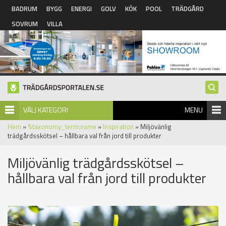
Hoppa till huvudinnehåll
BADRUM
BYGG
ENERGI
GOLV
KÖK
POOL
TRÄDGÅRD
SOVRUM
VILLA
VÄLJ KATEGORI
MENU
Hem
»
%taxonomy_term:name
»
Inspiration
» Miljövänlig
trädgårdsskötsel – hållbara val från jord till produkter
Miljövänlig trädgårdsskötsel –
hållbara val från jord till produkter