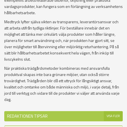
exempelvis arbetsrelaterade tillbehör, skyltning eller praktiska
vardagsprodukter, kan fungera som en förlängning av verksamhetens
hållbarhetsarbete.
Medtryck lyfter själva vikten av transparens, leverantörsansvar och
att arbeta utifrån tydliga riktlinjer. För beställare innebär det en
möjlighet att tänka mer cirkulärt: välja produkter som håller längre,
planera för smart användning och, när produkten har gjort sitt, se
över möjligheter till återvinning eller miljöriktig returhantering. På så
sätt blir hållbarhetsarbetet konsekvent hela vägen, från inköp till
livscykelns slut.
När praktiska trädgårdsmetoder kombineras med ansvarsfulla
produktval skapas inte bara grönare miljöer, utan också större
trovärdighet. Trädgården blir då ett uttryck för långsiktigt ansvar,
kvalitet och omtanke om både människa och miljö, i varje detalj, från
jord till verktyg och vidare till de produkter vi väljer att använda varje
dag.
REDAKTIONEN TIPSAR
VISA FLER