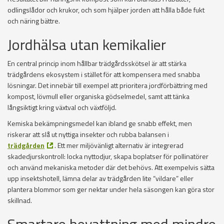
odlingslådor och krukor, och som hjälper jorden att hålla både fukt
och näring bättre.
Jordhälsa utan kemikalier
En central princip inom hållbar trädgårdsskötsel är att stärka
trädgårdens ekosystem i stället för att kompensera med snabba
lösningar. Det innebär till exempel att prioritera jordförbättring med
kompost, lövmull eller organiska gödselmedel, samt att tänka
långsiktigt kring växtval och växtföljd.
Kemiska bekämpningsmedel kan ibland ge snabb effekt, men
riskerar att slå ut nyttiga insekter och rubba balansen i
trädgården
. Ett mer miljövänligt alternativ är integrerad
skadedjurskontroll: locka nyttodjur, skapa boplatser för pollinatörer
och använd mekaniska metoder där det behövs. Att exempelvis sätta
upp insektshotell, lämna delar av trädgården lite “vildare” eller
plantera blommor som ger nektar under hela säsongen kan göra stor
skillnad.
Smartare bevattning med mindre