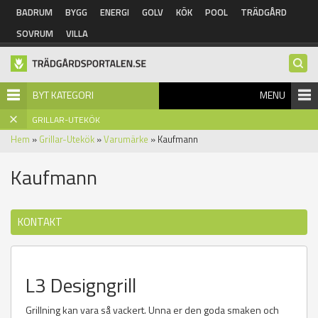
Hoppa till huvudinnehåll
BADRUM
BYGG
ENERGI
GOLV
KÖK
POOL
TRÄDGÅRD
SOVRUM
VILLA
BYT KATEGORI
MENU
GRILLAR-UTEKÖK
Hem
»
Grillar-Utekök
»
Varumärke
» Kaufmann
Kaufmann
KONTAKT
L3 Designgrill
Grillning kan vara så vackert. Unna er den goda smaken och