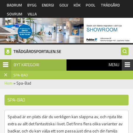
Hoppa till huvudinnehåll
BADRUM
BYGG
ENERGI
GOLV
KÖK
POOL
TRÄDGÅRD
SOVRUM
VILLA
BYT KATEGORI
MENU
SPA-BAD
Hem
» Spa-Bad
SPA-BAD
Spabad är en plats där du verkligen kan slappna av, och njuta lite
extra av allt det fantastiska i livet. Det finns flera olika varianter av
badkar, och du kan välja ett som passa just dina och din familjs