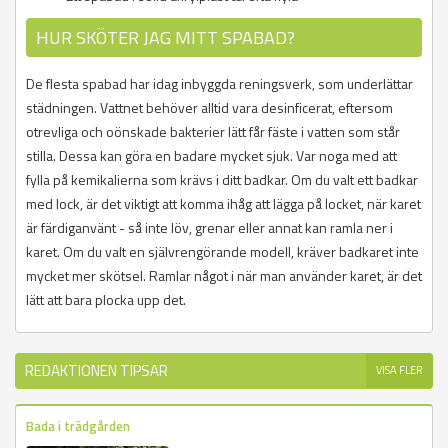
HUR SKÖTER JAG MITT SPABAD?
De flesta spabad har idag inbyggda reningsverk, som underlättar
städningen. Vattnet behöver alltid vara desinficerat, eftersom
otrevliga och oönskade bakterier lätt får fäste i vatten som står
stilla. Dessa kan göra en badare mycket sjuk. Var noga med att
fylla på kemikalierna som krävs i ditt badkar. Om du valt ett badkar
med lock, är det viktigt att komma ihåg att lägga på locket, när karet
är färdiganvänt - så inte löv, grenar eller annat kan ramla ner i
karet. Om du valt en självrengörande modell, kräver badkaret inte
mycket mer skötsel. Ramlar något i när man använder karet, är det
lätt att bara plocka upp det.
REDAKTIONEN TIPSAR
VISA FLER
Bada i trädgården