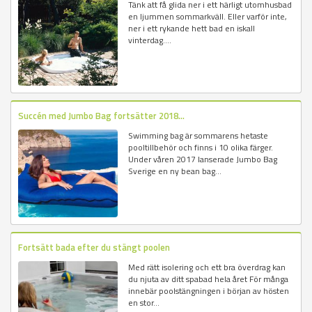
Tänk att få glida ner i ett härligt utomhusbad
en ljummen sommarkväll. Eller varför inte,
ner i ett rykande hett bad en iskall
vinterdag....
Succén med Jumbo Bag fortsätter 2018...
Swimming bag är sommarens hetaste
pooltillbehör och finns i 10 olika färger.
Under våren 2017 lanserade Jumbo Bag
Sverige en ny bean bag...
Fortsätt bada efter du stängt poolen
Med rätt isolering och ett bra överdrag kan
du njuta av ditt spabad hela året För många
innebär poolstängningen i början av hösten
en stor...