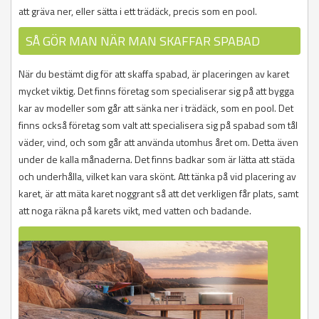
att gräva ner, eller sätta i ett trädäck, precis som en pool.
SÅ GÖR MAN NÄR MAN SKAFFAR SPABAD
När du bestämt dig för att skaffa spabad, är placeringen av karet
mycket viktig. Det finns företag som specialiserar sig på att bygga
kar av modeller som går att sänka ner i trädäck, som en pool. Det
finns också företag som valt att specialisera sig på spabad som tål
väder, vind, och som går att använda utomhus året om. Detta även
under de kalla månaderna. Det finns badkar som är lätta att städa
och underhålla, vilket kan vara skönt. Att tänka på vid placering av
karet, är att mäta karet noggrant så att det verkligen får plats, samt
att noga räkna på karets vikt, med vatten och badande.