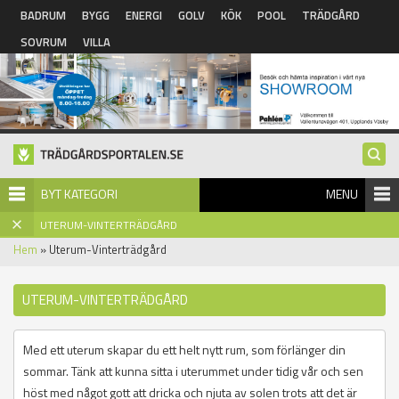
Hoppa till huvudinnehåll
BADRUM
BYGG
ENERGI
GOLV
KÖK
POOL
TRÄDGÅRD
SOVRUM
VILLA
BYT KATEGORI
MENU
UTERUM-VINTERTRÄDGÅRD
Hem
» Uterum-Vinterträdgård
UTERUM-VINTERTRÄDGÅRD
Med ett uterum skapar du ett helt nytt rum, som förlänger din
sommar. Tänk att kunna sitta i uterummet under tidig vår och sen
höst med något gott att dricka och njuta av solen trots att det är