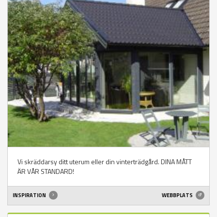
Vi skräddarsy ditt uterum eller din vinterträdgård. DINA MÅTT
ÄR VÅR STANDARD!
INSPIRATION
WEBBPLATS