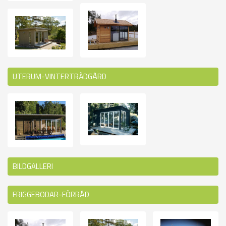
UTERUM-VINTERTRÄDGÅRD
BILDGALLERI
FRIGGEBODAR-FÖRRÅD