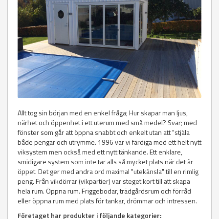
Allt tog sin början med en enkel fråga; Hur skapar man ljus,
närhet och öppenhet i ett uterum med små medel? Svar; med
fönster som går att öppna snabbt och enkelt utan att "stjäla
både pengar och utrymme. 1996 var vi färdiga med ett helt nytt
viksystem men också med ett nytt tänkande. Ett enklare,
smidigare system som inte tar alls så mycket plats när det är
öppet. Det ger med andra ord maximal "utekänsla" till en rimlig
peng. Från vikdörrar (vikpartier) var steget kort till att skapa
hela rum. Öppna rum. Friggebodar, trädgårdsrum och förråd
eller öppna rum med plats för tankar, drömmar och intressen.
Företaget har produkter i följande kategorier: