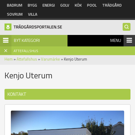
Hoppa till huvudinnehåll
BADRUM
BYGG
ENERGI
GOLV
KÖK
POOL
TRÄDGÅRD
SOVRUM
VILLA
BYT KATEGORI
MENU
ATTEFALLSHUS
Hem
»
Attefallshus
»
Varumärke
» Kenjo Uterum
Kenjo Uterum
KONTAKT