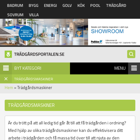
Hoppa till huvudinnehåll
BADRUM
BYGG
ENERGI
GOLV
KÖK
POOL
TRÄDGÅRD
SOVRUM
VILLA
BYT KATEGORI
MENU
TRÄDGÅRDSMASKINER
Hem
» Trädgårdsmaskiner
TRÄDGÅRDSMASKINER
Är du trött på att all ledig tid går åt till att få trädgården i ordning?
Med hjälp av olika trädgårdsmaskiner kan du effektivisera ditt
arbete i trädgården och få massa tid över till att njuta av den