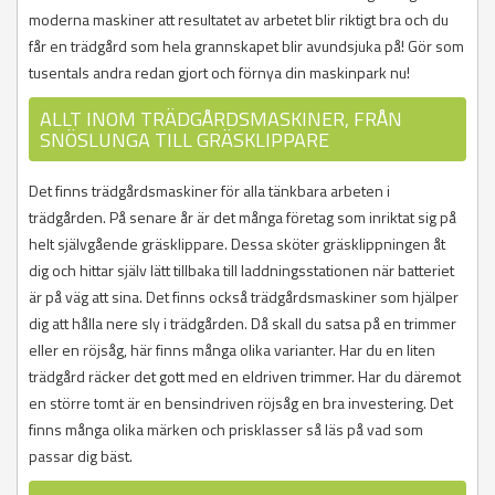
moderna maskiner att resultatet av arbetet blir riktigt bra och du
får en trädgård som hela grannskapet blir avundsjuka på! Gör som
tusentals andra redan gjort och förnya din maskinpark nu!
ALLT INOM TRÄDGÅRDSMASKINER, FRÅN
SNÖSLUNGA TILL GRÄSKLIPPARE
Det finns trädgårdsmaskiner för alla tänkbara arbeten i
trädgården. På senare år är det många företag som inriktat sig på
helt självgående gräsklippare. Dessa sköter gräsklippningen åt
dig och hittar själv lätt tillbaka till laddningsstationen när batteriet
är på väg att sina. Det finns också trädgårdsmaskiner som hjälper
dig att hålla nere sly i trädgården. Då skall du satsa på en trimmer
eller en röjsåg, här finns många olika varianter. Har du en liten
trädgård räcker det gott med en eldriven trimmer. Har du däremot
en större tomt är en bensindriven röjsåg en bra investering. Det
finns många olika märken och prisklasser så läs på vad som
passar dig bäst.