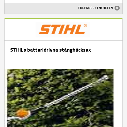
TILL PRODUKTNYHETEN
STIHLs batteridrivna stånghäcksax