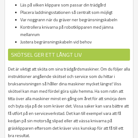
Läs på vilken klippare som passar din trädgård
Placera laddningsstationen så centralt som möjligt
Var noggrann när du gräver ner begränsningskabeln
Kontrollera knivarna på robotklipparen med jämna
mellanrum
Justera begränsningskabeln vid behov
SKÖTSEL GER ETT LÅNGT LIV
Det är viktigt att sköta om sina trädgårdsmaskiner. Om du följer alla
instruktioner angående skötsel och service som du hittar i
bruksanvisningen så håller dina maskiner mycket längre! Viss
skötsel kan man med fördel göra själv hemma. Ha som rutin att
titta över alla maskiner minst en gång om året för att smörja dem
och byta olja på de som kräver det. Vissa saker kan vara bättre att
få utfört på en serviceverkstad. Det kan till exempel vara att få
kedjan på sin motorsåg slipad eller att vässa knivarna på
gräsklipparen eftersom det kräver viss kunskap för att få till ett
bra resultat.