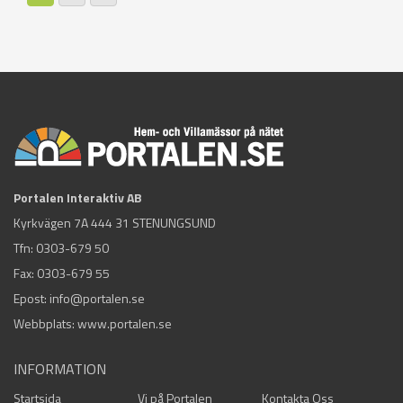
Sidor
Portalen Interaktiv AB
Kyrkvägen 7A 444 31 STENUNGSUND
Tfn:
0303-679 50
Fax: 0303-679 55
Epost:
info@portalen.se
Webbplats: www.portalen.se
INFORMATION
Startsida
Vi på Portalen
Kontakta Oss