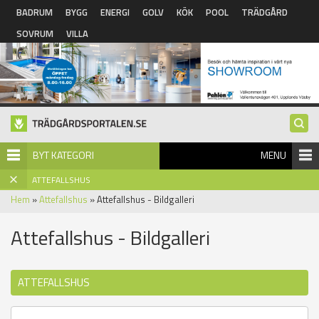
Hoppa till huvudinnehåll
BADRUM
BYGG
ENERGI
GOLV
KÖK
POOL
TRÄDGÅRD
SOVRUM
VILLA
BYT KATEGORI
MENU
ATTEFALLSHUS
Hem
»
Attefallshus
» Attefallshus - Bildgalleri
Attefallshus - Bildgalleri
ATTEFALLSHUS