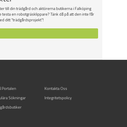
er till din trädgård och aktörerna butikerna i Falköping
e testa en robotgräsklippare? Tänk då på att den inte får
ed ditt ”trädgårdsprojekt”!
å Portalen
Kontakta Oss
ulära Sökningar
Integritetspolicy
gårdsbutiker