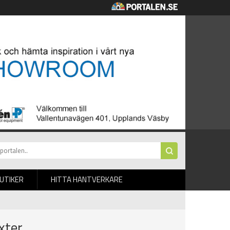
BUTIKER
HITTA HANTVERKARE
xter