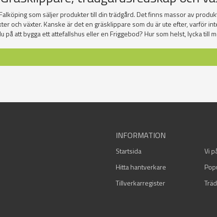
 Falköping som säljer produkter till din trädgård. Det finns massor av produkt
ter och växter. Kanske är det en gräsklippare som du är ute efter, varför int
 på att bygga ett attefallshus eller en Friggebod? Hur som helst, lycka till m
INFORMATION
Startsida
Vi p
Hitta hantverkare
Pop
Tillverkarregister
Träd