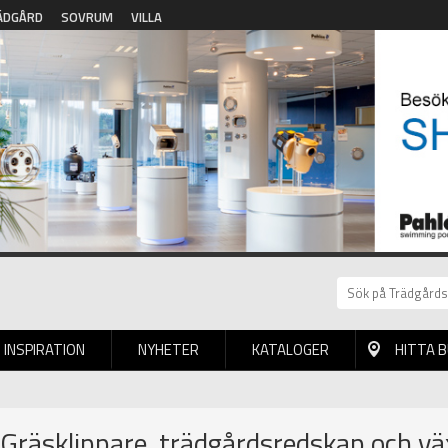
ÄDGÅRD
SOVRUM
VILLA
INSPIRATION
NYHETER
KATALOGER
HITTA 
| Gräsklippare, trädgårdsredskap och vä