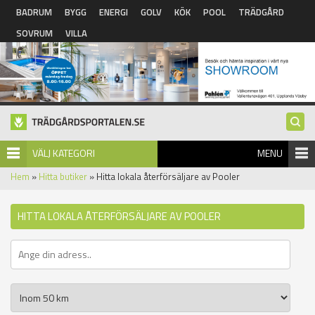
Hoppa till huvudinnehåll
BADRUM
BYGG
ENERGI
GOLV
KÖK
POOL
TRÄDGÅRD
SOVRUM
VILLA
VÄLJ KATEGORI
MENU
Hem
»
Hitta butiker
» Hitta lokala återförsäljare av Pooler
HITTA LOKALA ÅTERFÖRSÄLJARE AV POOLER