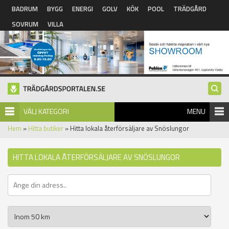
Hoppa till huvudinnehåll
BADRUM
BYGG
ENERGI
GOLV
KÖK
POOL
TRÄDGÅRD
SOVRUM
VILLA
VÄLJ KATEGORI
MENU
Hem
»
Hitta butiker
» Hitta lokala återförsäljare av Snöslungor
HITTA LOKALA ÅTERFÖRSÄLJARE AV SNÖSLUNGOR