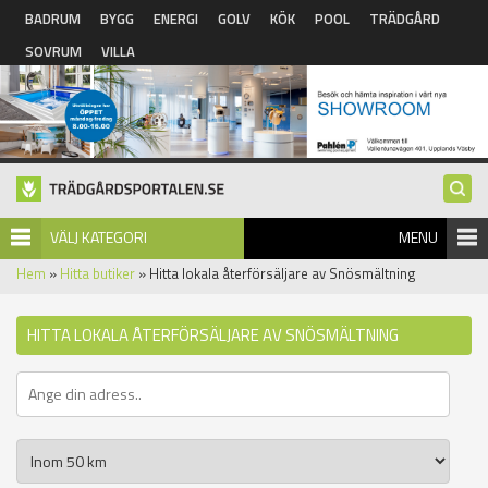
Hoppa till huvudinnehåll
BADRUM
BYGG
ENERGI
GOLV
KÖK
POOL
TRÄDGÅRD
SOVRUM
VILLA
VÄLJ KATEGORI
MENU
Hem
»
Hitta butiker
» Hitta lokala återförsäljare av Snösmältning
HITTA LOKALA ÅTERFÖRSÄLJARE AV SNÖSMÄLTNING