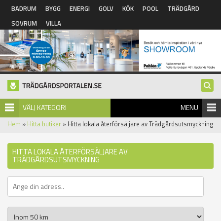
Hoppa till huvudinnehåll
BADRUM
BYGG
ENERGI
GOLV
KÖK
POOL
TRÄDGÅRD
SOVRUM
VILLA
VÄLJ KATEGORI
MENU
Hem
»
Hitta butiker
» Hitta lokala återförsäljare av Trädgårdsutsmyckning
HITTA LOKALA ÅTERFÖRSÄLJARE AV
TRÄDGÅRDSUTSMYCKNING