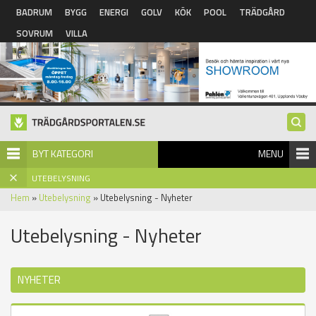
Hoppa till huvudinnehåll
BADRUM
BYGG
ENERGI
GOLV
KÖK
POOL
TRÄDGÅRD
SOVRUM
VILLA
BYT KATEGORI
MENU
UTEBELYSNING
Hem
»
Utebelysning
» Utebelysning - Nyheter
Utebelysning - Nyheter
NYHETER