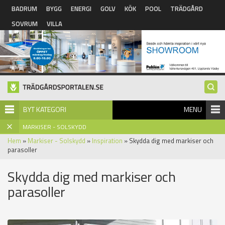
Hoppa till huvudinnehåll
BADRUM
BYGG
ENERGI
GOLV
KÖK
POOL
TRÄDGÅRD
SOVRUM
VILLA
BYT KATEGORI
MENU
MARKISER - SOLSKYDD
Hem
»
Markiser - Solskydd
»
Inspiration
» Skydda dig med markiser och
parasoller
Skydda dig med markiser och
parasoller