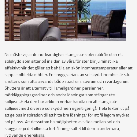
Nu måste vi ju inte nödvändigtvis stänga ute solen utifrån utan ett
solskydd som sitter på insidan av våra fönster blir ju minst lika
effektivt när det gäller att behålla en skön inomhustemperatur eller att
slippa solblekta möbler. En snygg variant av solskydd inomhus är s.k.
shutters som ofta används både i badrum, sovrum och i vardagsrum.
Shutters är ett alternativ till lamellgardiner, persienner,
mörkläggningsgardiner och andra lösningar som stänger ute
solljuset.Hela den här artikeln verkar handla om att stänga ute
solljuset med diverse solskydd men egentligen går hela texten ut på
att ge oss inspiration till att hitta bra lösningar för att få lagom mycket
sol på oss. Att dessutom ha möjligheten av växla mellan sol och
skugga är ju det ultimata förhållningssättet till denna underbara,
livgivande energikälla.