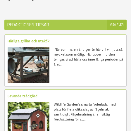
REDAKTIONEN TIPSAR
VISA FLER
Härliga grillar och utekök
När sommaren äntligen är här vill vi njuta så
mycket som möjligt Här uppe i norden
tvingas vi att hålla oss inne långa perioder på
året...
Levande trädgård
Wildlife Garden´s smarta foderlada med
plats för flera olika slag av fågelmat,
samtidigt . Fågelmatning är en viktig
förutsättning för att...