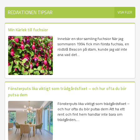
REDAKTIONEN TIPSAR
VISA FLER
Min Kärlek till fuchsior
Innebär en stor samling fuchsior När jag
sommaren 1994 fick min första fuchsia, en
rödblå Beacon på stam, kunde jag väl inte
ana vad det...
Fönsterputs lika viktigt som trädgårdsfixet – och hur ofta du bör
putsa dem
Fönsterputs lika viktigt som trädgårdsfixet –
och hur ofta du bör putsa dem Att ha ett
rent och fint hem handlar inte bara om
trädgården,...