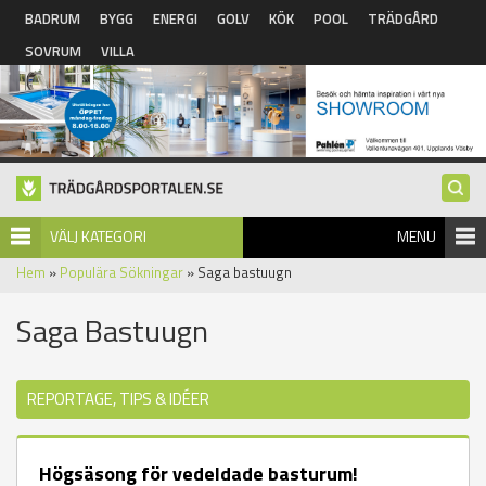
Hoppa till huvudinnehåll
BADRUM
BYGG
ENERGI
GOLV
KÖK
POOL
TRÄDGÅRD
SOVRUM
VILLA
VÄLJ KATEGORI
MENU
Hem
»
Populära Sökningar
» Saga bastuugn
Saga Bastuugn
REPORTAGE, TIPS & IDÉER
Högsäsong för vedeldade basturum!