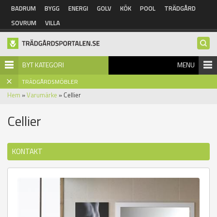
Hoppa till huvudinnehåll
BADRUM
BYGG
ENERGI
GOLV
KÖK
POOL
TRÄDGÅRD
SOVRUM
VILLA
BYT KATEGORI
MENU
TRÄDGÅRDSMÖBLER
Hem
»
Varumärke
» Cellier
Cellier
KONTAKT