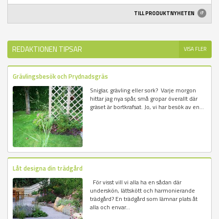
TILL PRODUKTNYHETEN
REDAKTIONEN TIPSAR
VISA FLER
Grävlingsbesök och Prydnadsgräs
Sniglar, grävling eller sork? Varje morgon
hittar jag nya spår, små gropar överallt där
gräset är bortkrafsat. Jo, vi har besök av en...
Låt designa din trädgård
För visst vill vi alla ha en sådan där
underskön, lättskött och harmonierande
trädgård? En trädgård som lämnar plats åt
alla och envar...