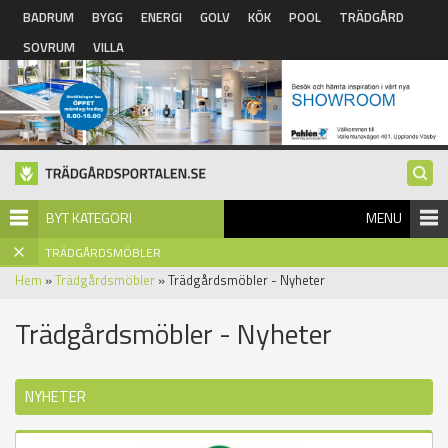
Hoppa till huvudinnehåll
BADRUM
BYGG
ENERGI
GOLV
KÖK
POOL
TRÄDGÅRD
SOVRUM
VILLA
BYT KATEGORI
MENU
TRÄDGÅRDSMÖBLER
Hem
»
Trädgårdsmöbler
» Trädgårdsmöbler - Nyheter
Trädgårdsmöbler - Nyheter
NYHETER