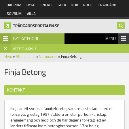
Hoppa till huvudinnehåll
BADRUM
BYGG
ENERGI
GOLV
KÖK
POOL
TRÄDGÅRD
SOVRUM
VILLA
BYT KATEGORI
MENU
ATTEFALLSHUS
Hem
»
Attefallshus
»
Varumärke
» Finja Betong
Finja Betong
KONTAKT
Finja är ett svenskt familjeföretag vars resa startade med ett
förvärvat grustag 1957. Addera en stor portion kunskap,
engagemang och mod och du har dagens företag, ett av
landets främsta inom betongbranschen. Våra bolag