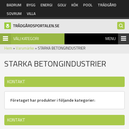
Hoppa till huvudinnehåll
BADRUM
BYGG
ENERGI
GOLV
KÖK
POOL
TRÄDGÅRD
SOVRUM
VILLA
VÄLJ KATEGORI
MENU
Hem
»
Varumärke
» STARKA BETONGINDUSTRIER
STARKA BETONGINDUSTRIER
KONTAKT
Företaget har produkter i följande kategorier:
KONTAKT