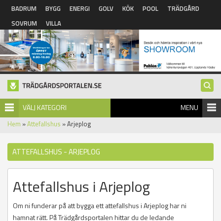
Hoppa till huvudinnehåll
BADRUM
BYGG
ENERGI
GOLV
KÖK
POOL
TRÄDGÅRD
SOVRUM
VILLA
VÄLJ KATEGORI
MENU
Hem
»
Attefallshus
» Arjeplog
ATTEFALLSHUS - ARJEPLOG
Attefallshus i Arjeplog
Om ni funderar på att bygga ett attefallshus i Arjeplog har ni
hamnat rätt. På Trädgårdsportalen hittar du de ledande