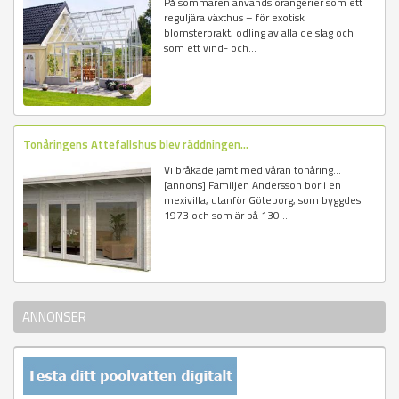
På sommaren används orangerier som ett
reguljära växthus – för exotisk
blomsterprakt, odling av alla de slag och
som ett vind- och...
Tonåringens Attefallshus blev räddningen...
Vi bråkade jämt med våran tonåring...
[annons] Familjen Andersson bor i en
mexivilla, utanför Göteborg, som byggdes
1973 och som är på 130...
ANNONSER