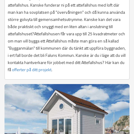
attefallshus. Kanske funderar ni på ett attefallshus med loft där
man kan ha sovplatsen på "övervåningen" och då kunna använda
större golvyta till gemensamhetsutrymme. Kanske kan det vara
både praktiskt och snyggt med en liten altan i anslutning till
attefallshuset?Attefallshusen får vara upp till 25 kvadratmeter och
om man vill bygga ett Attefallshus måste man göra en så kallad
"Bygganmälan" till kommunen där du tänkt att uppföra byggnaden,
i ert fall borde det bli Faluns Kommun. Kanske är du i läge att du vill
kontakta hantverkare för jobbet med ditt Attefallshus? Här kan du
få
offerter på ditt projekt
.