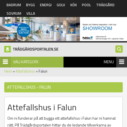
Hoppa till huvudinnehåll
BADRUM
BYGG
ENERGI
GOLV
KÖK
POOL
TRÄDGÅRD
SOVRUM
VILLA
VÄLJ KATEGORI
MENU
Hem
»
Attefallshus
» Falun
ATTEFALLSHUS - FALUN
Attefallshus i Falun
Om ni funderar på att bygga ett attefallshus i Falun har ni hamnat
rätt. På Trädgårdsportalen hittar du de ledande tillverkarna av