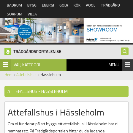
Hoppa till huvudinnehåll
BADRUM
BYGG
ENERGI
GOLV
KÖK
POOL
TRÄDGÅRD
SOVRUM
VILLA
VÄLJ KATEGORI
MENU
Hem
»
Attefallshus
» Hässleholm
ATTEFALLSHUS - HÄSSLEHOLM
Attefallshus i Hässleholm
Om ni funderar på att bygga ett attefallshus i Hässleholm har ni
hamnat rätt. På Trädgårdsportalen hittar du de ledande