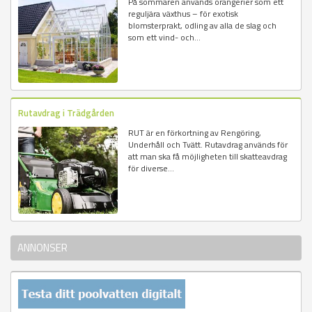
På sommaren används orangerier som ett
reguljära växthus – för exotisk
blomsterprakt, odling av alla de slag och
som ett vind- och...
Rutavdrag i Trädgården
RUT är en förkortning av Rengöring,
Underhåll och Tvätt. Rutavdrag används för
att man ska få möjligheten till skatteavdrag
för diverse...
ANNONSER