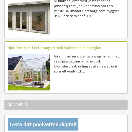
Vi bråkade jämt med våran tonåring...
[annons] Familjen Andersson bor i en
mexivilla, utanför Göteborg, som byggdes
1973 och som är på 130...
Njut året runt i ett orangeri med isolerande dubbelglas
På sommaren används orangerier som ett
reguljära växthus – för exotisk
blomsterprakt, odling av alla de slag och
som ett vind- och...
ANNONSER