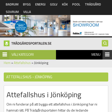
Hoppa till huvudinnehåll
BADRUM
BYGG
ENERGI
GOLV
KÖK
POOL
TRÄDGÅRD
SOVRUM
VILLA
VÄLJ KATEGORI
MENU
Hem
»
Attefallshus
» Jönköping
ATTEFALLSHUS - JÖNKÖPING
Attefallshus i Jönköping
Om ni funderar på att bygga ett attefallshus i Jönköping har ni
hamnat rätt. På Trädgårdsportalen hittar du de ledande