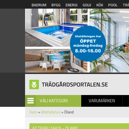
Hoppa till huvudinnehåll
BADRUM
BYGG
ENERGI
GOLV
KÖK
POOL
TR
VÄLJ KATEGORI
VARUMÄRKEN
BILDGALLERI
Hem
»
Attefallshus
» Öland
ATTEFALLSHUS - ÖLAND