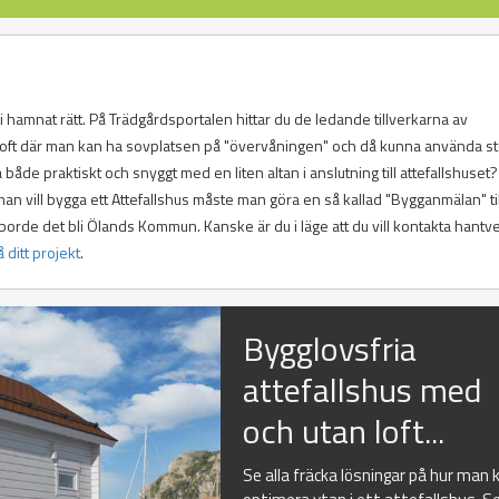
ni hamnat rätt. På Trädgårdsportalen hittar du de ledande tillverkarna av
d loft där man kan ha sovplatsen på "övervåningen" och då kunna använda s
de praktiskt och snyggt med en liten altan i anslutning till attefallshuset?
man vill bygga ett Attefallshus måste man göra en så kallad "Bygganmälan" til
borde det bli Ölands Kommun. Kanske är du i läge att du vill kontakta hantv
å ditt projekt
.
Bygglovsfria
attefallshus med
och utan loft...
Se alla fräcka lösningar på hur man 