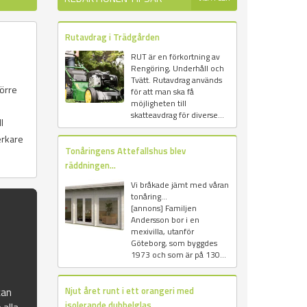
Rutavdrag i Trädgården
RUT är en förkortning av
Rengöring, Underhåll och
Tvätt. Rutavdrag används
törre
för att man ska få
möjligheten till
skatteavdrag för diverse...
l
erkare
Tonåringens Attefallshus blev
räddningen...
Vi bråkade jämt med våran
tonåring...
[annons] Familjen
Andersson bor i en
mexivilla, utanför
Göteborg, som byggdes
1973 och som är på 130...
Njut året runt i ett orangeri med
kan
isolerande dubbelglas