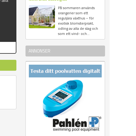
 alla
På sommaren används
orangerier som ett
reguljära växthus – för
exotisk blomsterprakt,
odling av alla de slag och
som ett vind- och...
ANNONSER