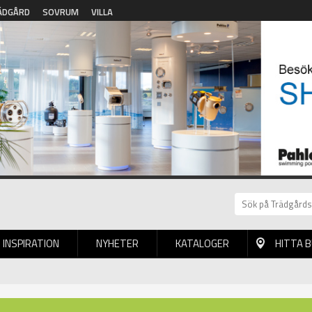
ÄDGÅRD
SOVRUM
VILLA
INSPIRATION
NYHETER
KATALOGER
HITTA 