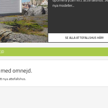
optimera ytan i ett attefallshus. Se
nya modeller...
SE ALLA ATTEFALLSHUS HÄR!
EJD
d med omnejd.
t nya attefallshus.