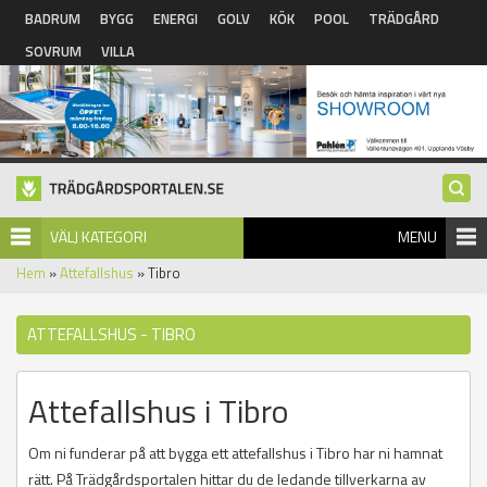
Hoppa till huvudinnehåll
BADRUM
BYGG
ENERGI
GOLV
KÖK
POOL
TRÄDGÅRD
SOVRUM
VILLA
VÄLJ KATEGORI
MENU
Hem
»
Attefallshus
» Tibro
ATTEFALLSHUS - TIBRO
Attefallshus i Tibro
Om ni funderar på att bygga ett attefallshus i Tibro har ni hamnat
rätt. På Trädgårdsportalen hittar du de ledande tillverkarna av