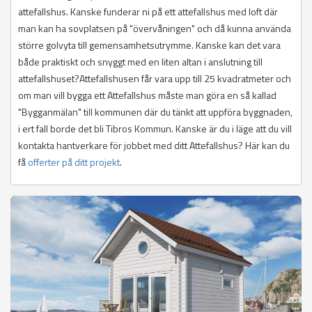
attefallshus. Kanske funderar ni på ett attefallshus med loft där
man kan ha sovplatsen på "övervåningen" och då kunna använda
större golvyta till gemensamhetsutrymme. Kanske kan det vara
både praktiskt och snyggt med en liten altan i anslutning till
attefallshuset?Attefallshusen får vara upp till 25 kvadratmeter och
om man vill bygga ett Attefallshus måste man göra en så kallad
"Bygganmälan" till kommunen där du tänkt att uppföra byggnaden,
i ert fall borde det bli Tibros Kommun. Kanske är du i läge att du vill
kontakta hantverkare för jobbet med ditt Attefallshus? Här kan du
få
offerter på ditt projekt
.