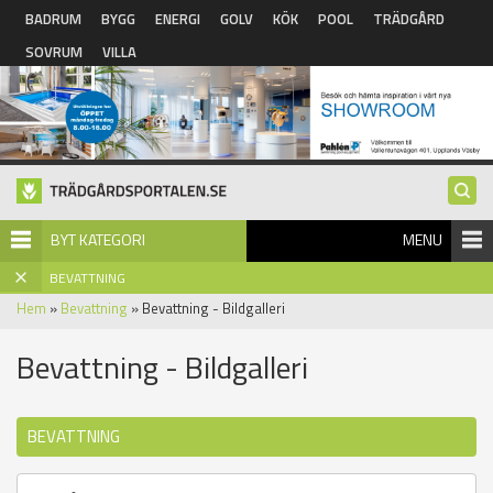
Hoppa till huvudinnehåll
BADRUM
BYGG
ENERGI
GOLV
KÖK
POOL
TRÄDGÅRD
SOVRUM
VILLA
BYT KATEGORI
MENU
BEVATTNING
Hem
»
Bevattning
» Bevattning - Bildgalleri
Bevattning - Bildgalleri
BEVATTNING