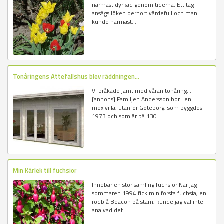
närmast dyrkad genom tiderna. Ett tag
ansågs löken oerhört värdefull och man
kunde närmast...
Tonåringens Attefallshus blev räddningen...
Vi bråkade jämt med våran tonåring...
[annons] Familjen Andersson bor i en
mexivilla, utanför Göteborg, som byggdes
1973 och som är på 130...
Min Kärlek till fuchsior
Innebär en stor samling fuchsior När jag
sommaren 1994 fick min första fuchsia, en
rödblå Beacon på stam, kunde jag väl inte
ana vad det...