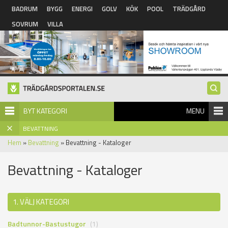
Hoppa till huvudinnehåll
BADRUM
BYGG
ENERGI
GOLV
KÖK
POOL
TRÄDGÅRD
SOVRUM
VILLA
BYT KATEGORI
MENU
BEVATTNING
Hem
»
Bevattning
» Bevattning - Kataloger
Bevattning - Kataloger
1. VÄLJ KATEGORI
Badtunnor-Bastustugor
(1)