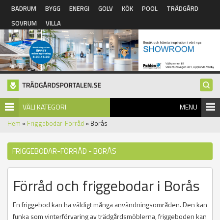
Hoppa till huvudinnehåll
BADRUM
BYGG
ENERGI
GOLV
KÖK
POOL
TRÄDGÅRD
SOVRUM
VILLA
VÄLJ KATEGORI
MENU
Hem
»
Friggebodar-Förråd
» Borås
FRIGGEBODAR-FÖRRÅD - BORÅS
Förråd och friggebodar i Borås
En friggebod kan ha väldigt många användningsområden. Den kan
funka som vinterförvaring av trädgårdsmöblerna, friggeboden kan