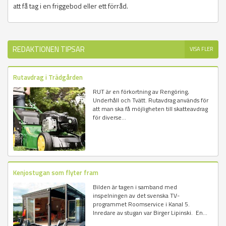
att få tag i en friggebod eller ett förråd.
REDAKTIONEN TIPSAR
VISA FLER
Rutavdrag i Trädgården
RUT är en förkortning av Rengöring,
Underhåll och Tvätt. Rutavdrag används för
att man ska få möjligheten till skatteavdrag
för diverse...
Kenjostugan som flyter fram
Bilden är tagen i samband med
inspelningen av det svenska TV-
programmet Roomservice i Kanal 5.
Inredare av stugan var Birger Lipinski. En...