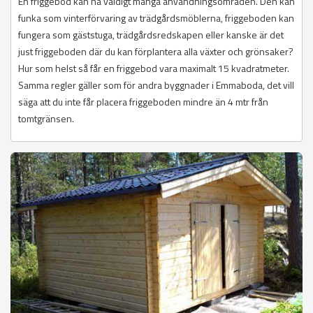
En friggebod kan ha väldigt många användningsområden. Den kan
funka som vinterförvaring av trädgårdsmöblerna, friggeboden kan
fungera som gäststuga, trädgårdsredskapen eller kanske är det
just friggeboden där du kan förplantera alla växter och grönsaker?
Hur som helst så får en friggebod vara maximalt 15 kvadratmeter.
Samma regler gäller som för andra byggnader i Emmaboda, det vill
säga att du inte får placera friggeboden mindre än 4 mtr från
tomtgränsen.