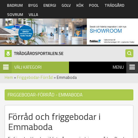
Hoppa till huvudinnehåll
BADRUM
BYGG
ENERGI
GOLV
KÖK
POOL
TRÄDGÅRD
SOVRUM
VILLA
VÄLJ KATEGORI
MENU
Hem
»
Friggebodar-Förråd
» Emmaboda
FRIGGEBODAR-FÖRRÅD - EMMABODA
Förråd och friggebodar i
Emmaboda