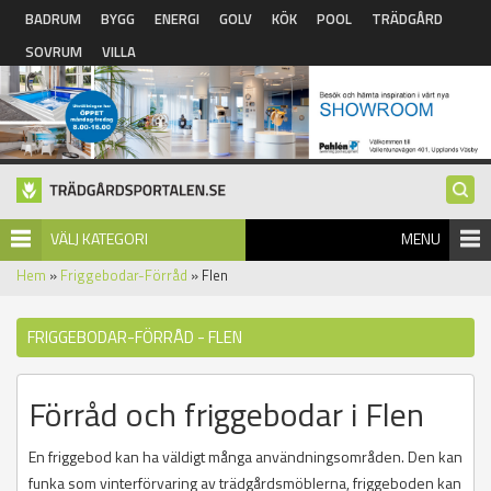
Hoppa till huvudinnehåll
BADRUM
BYGG
ENERGI
GOLV
KÖK
POOL
TRÄDGÅRD
SOVRUM
VILLA
VÄLJ KATEGORI
MENU
Hem
»
Friggebodar-Förråd
» Flen
FRIGGEBODAR-FÖRRÅD - FLEN
Förråd och friggebodar i Flen
En friggebod kan ha väldigt många användningsområden. Den kan
funka som vinterförvaring av trädgårdsmöblerna, friggeboden kan