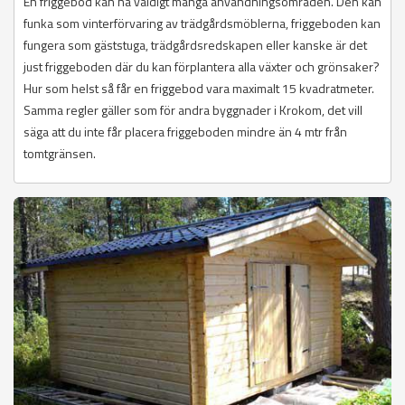
En friggebod kan ha väldigt många användningsområden. Den kan
funka som vinterförvaring av trädgårdsmöblerna, friggeboden kan
fungera som gäststuga, trädgårdsredskapen eller kanske är det
just friggeboden där du kan förplantera alla växter och grönsaker?
Hur som helst så får en friggebod vara maximalt 15 kvadratmeter.
Samma regler gäller som för andra byggnader i Krokom, det vill
säga att du inte får placera friggeboden mindre än 4 mtr från
tomtgränsen.