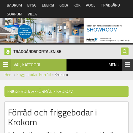
Hoppa till huvudinnehåll
BADRUM
BYGG
ENERGI
GOLV
KÖK
POOL
TRÄDGÅRD
SOVRUM
VILLA
VÄLJ KATEGORI
MENU
Hem
»
Friggebodar-Förråd
» Krokom
FRIGGEBODAR-FÖRRÅD - KROKOM
Förråd och friggebodar i
Krokom