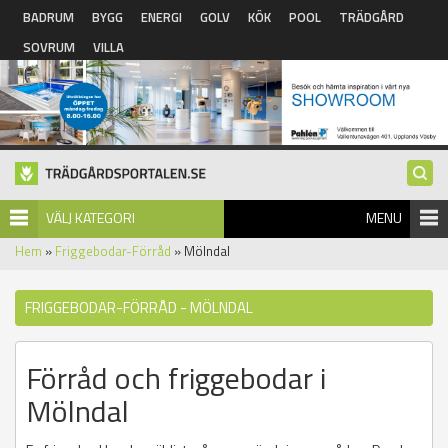
Hoppa till huvudinnehåll
BADRUM
BYGG
ENERGI
GOLV
KÖK
POOL
TRÄDGÅRD
SOVRUM
VILLA
VÄLJ KATEGORI
MENU
Hem
»
Friggebodar-Förråd
» Mölndal
FRIGGEBODAR-FÖRRÅD - MÖLNDAL
Förråd och friggebodar i
Mölndal