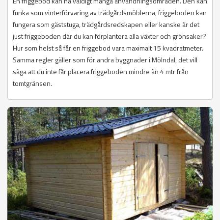
En friggebod kan ha väldigt många användningsområden. Den kan
funka som vinterförvaring av trädgårdsmöblerna, friggeboden kan
fungera som gäststuga, trädgårdsredskapen eller kanske är det
just friggeboden där du kan förplantera alla växter och grönsaker?
Hur som helst så får en friggebod vara maximalt 15 kvadratmeter.
Samma regler gäller som för andra byggnader i Mölndal, det vill
säga att du inte får placera friggeboden mindre än 4 mtr från
tomtgränsen.