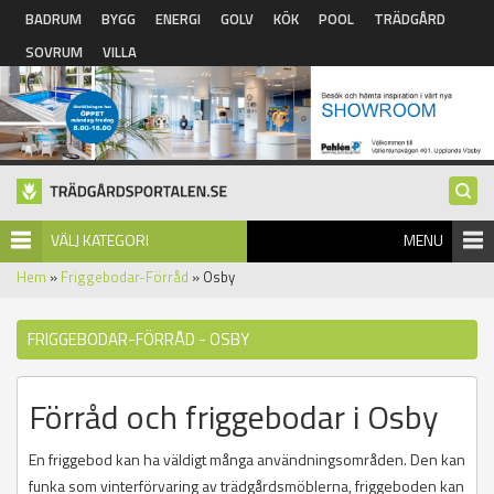
Hoppa till huvudinnehåll
BADRUM
BYGG
ENERGI
GOLV
KÖK
POOL
TRÄDGÅRD
SOVRUM
VILLA
VÄLJ KATEGORI
MENU
Hem
»
Friggebodar-Förråd
» Osby
FRIGGEBODAR-FÖRRÅD - OSBY
Förråd och friggebodar i Osby
En friggebod kan ha väldigt många användningsområden. Den kan
funka som vinterförvaring av trädgårdsmöblerna, friggeboden kan