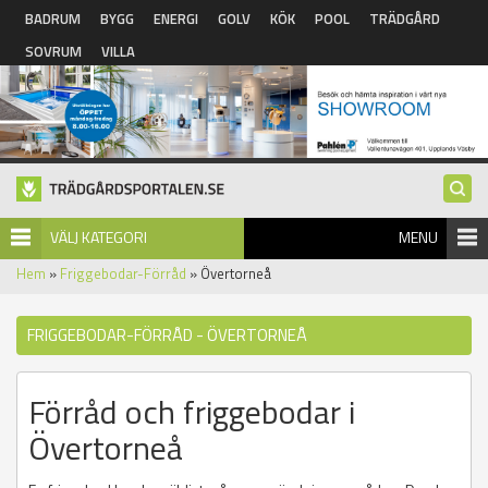
Hoppa till huvudinnehåll
BADRUM
BYGG
ENERGI
GOLV
KÖK
POOL
TRÄDGÅRD
SOVRUM
VILLA
VÄLJ KATEGORI
MENU
Hem
»
Friggebodar-Förråd
» Övertorneå
FRIGGEBODAR-FÖRRÅD - ÖVERTORNEÅ
Förråd och friggebodar i
Övertorneå