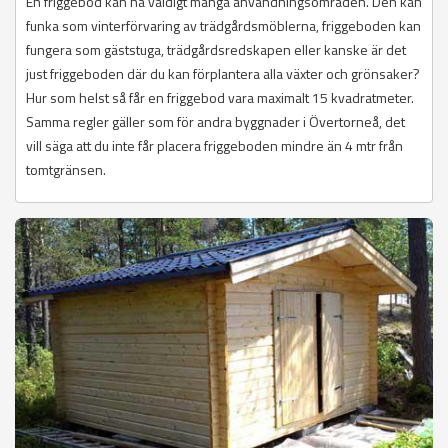
En friggebod kan ha väldigt många användningsområden. Den kan
funka som vinterförvaring av trädgårdsmöblerna, friggeboden kan
fungera som gäststuga, trädgårdsredskapen eller kanske är det
just friggeboden där du kan förplantera alla växter och grönsaker?
Hur som helst så får en friggebod vara maximalt 15 kvadratmeter.
Samma regler gäller som för andra byggnader i Övertorneå, det
vill säga att du inte får placera friggeboden mindre än 4 mtr från
tomtgränsen.