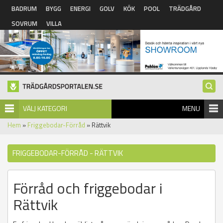
Hoppa till huvudinnehåll
BADRUM
BYGG
ENERGI
GOLV
KÖK
POOL
TRÄDGÅRD
SOVRUM
VILLA
VÄLJ KATEGORI
MENU
Hem
»
Friggebodar-Förråd
» Rättvik
FRIGGEBODAR-FÖRRÅD - RÄTTVIK
Förråd och friggebodar i
Rättvik