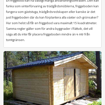
En friggebod kan ha väldigt många användningsområden. Den kan
funka som vinterförvaring av trädgårdsmöblerna, friggeboden kan
fungera som gäststuga, trädgårdsredskapen eller kanske är det
just friggeboden där du kan förplantera alla växter och grönsaker?
Hur som helst så får en friggebod vara maximalt 15 kvadratmeter.
Samma regler gäller som för andra byggnader i Rättvik, det vill
säga att du inte får placera friggeboden mindre än 4 mtr från
tomtgränsen.