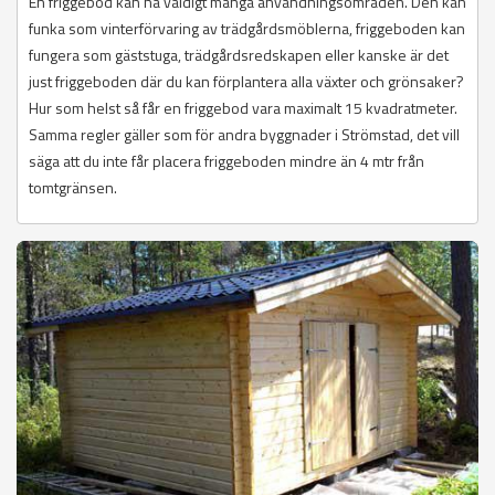
En friggebod kan ha väldigt många användningsområden. Den kan
funka som vinterförvaring av trädgårdsmöblerna, friggeboden kan
fungera som gäststuga, trädgårdsredskapen eller kanske är det
just friggeboden där du kan förplantera alla växter och grönsaker?
Hur som helst så får en friggebod vara maximalt 15 kvadratmeter.
Samma regler gäller som för andra byggnader i Strömstad, det vill
säga att du inte får placera friggeboden mindre än 4 mtr från
tomtgränsen.