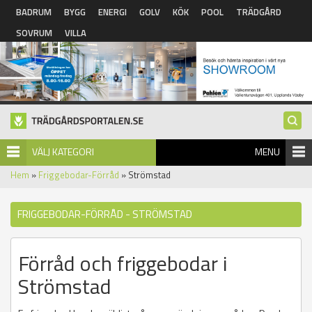
Hoppa till huvudinnehåll
BADRUM
BYGG
ENERGI
GOLV
KÖK
POOL
TRÄDGÅRD
SOVRUM
VILLA
VÄLJ KATEGORI
MENU
Hem
»
Friggebodar-Förråd
» Strömstad
FRIGGEBODAR-FÖRRÅD - STRÖMSTAD
Förråd och friggebodar i
Strömstad