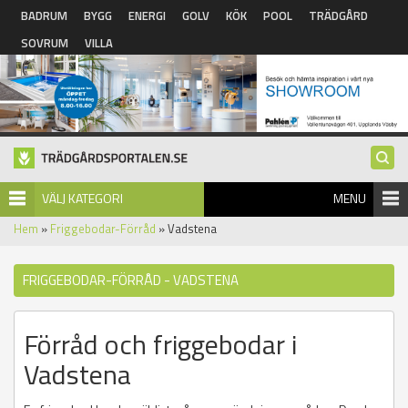
Hoppa till huvudinnehåll
BADRUM
BYGG
ENERGI
GOLV
KÖK
POOL
TRÄDGÅRD
SOVRUM
VILLA
VÄLJ KATEGORI
MENU
Hem
»
Friggebodar-Förråd
» Vadstena
FRIGGEBODAR-FÖRRÅD - VADSTENA
Förråd och friggebodar i
Vadstena