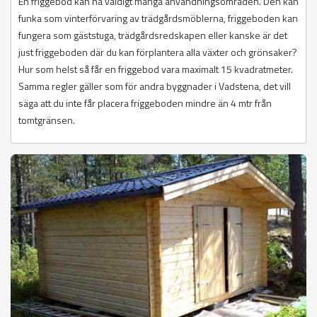
En friggebod kan ha väldigt många användningsområden. Den kan
funka som vinterförvaring av trädgårdsmöblerna, friggeboden kan
fungera som gäststuga, trädgårdsredskapen eller kanske är det
just friggeboden där du kan förplantera alla växter och grönsaker?
Hur som helst så får en friggebod vara maximalt 15 kvadratmeter.
Samma regler gäller som för andra byggnader i Vadstena, det vill
säga att du inte får placera friggeboden mindre än 4 mtr från
tomtgränsen.