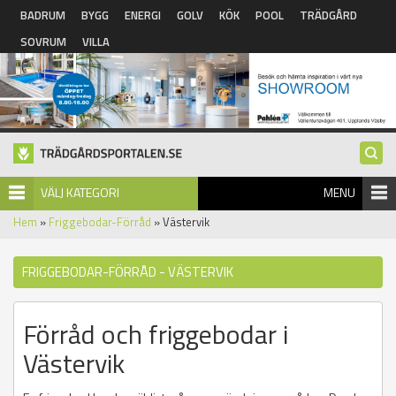
Hoppa till huvudinnehåll
BADRUM
BYGG
ENERGI
GOLV
KÖK
POOL
TRÄDGÅRD
SOVRUM
VILLA
VÄLJ KATEGORI
MENU
Hem
»
Friggebodar-Förråd
» Västervik
FRIGGEBODAR-FÖRRÅD - VÄSTERVIK
Förråd och friggebodar i
Västervik