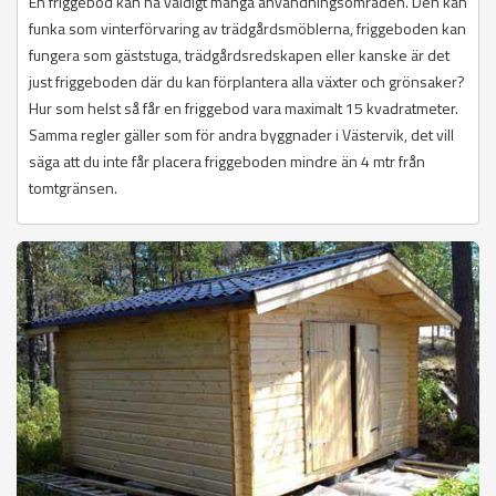
En friggebod kan ha väldigt många användningsområden. Den kan
funka som vinterförvaring av trädgårdsmöblerna, friggeboden kan
fungera som gäststuga, trädgårdsredskapen eller kanske är det
just friggeboden där du kan förplantera alla växter och grönsaker?
Hur som helst så får en friggebod vara maximalt 15 kvadratmeter.
Samma regler gäller som för andra byggnader i Västervik, det vill
säga att du inte får placera friggeboden mindre än 4 mtr från
tomtgränsen.