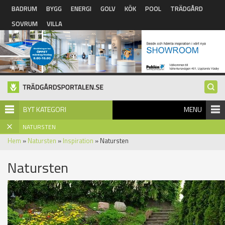
Hoppa till huvudinnehåll
BADRUM
BYGG
ENERGI
GOLV
KÖK
POOL
TRÄDGÅRD
SOVRUM
VILLA
BYT KATEGORI
MENU
NATURSTEN
Hem
»
Natursten
»
Inspiration
» Natursten
Natursten