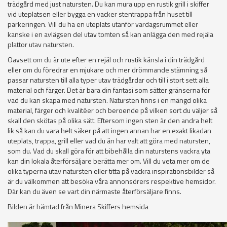
trädgård med just natursten. Du kan mura upp en rustik grill i skiffer
vid uteplatsen eller bygga en vacker stentrappa från huset till
parkeringen. Vill du ha en uteplats utanför vardagsrummet eller
kanske i en avlägsen del utav tomten så kan anlägga den med rejäla
plattor utav natursten.
Oavsett om du är ute efter en rejäl och rustik känsla i din trädgård
eller om du föredrar en mjukare och mer drömmande stämning så
passar natursten till alla typer utav trädgårdar och till i stort sett alla
material och färger. Det är bara din fantasi som sätter gränserna för
vad du kan skapa med natursten. Natursten finns i en mängd olika
material, färger och kvalitéer och beroende på vilken sort du väljer så
skall den skötas på olika sätt. Eftersom ingen sten är den andra helt
lik så kan du vara helt säker på att ingen annan har en exakt likadan
uteplats, trappa, grill eller vad du än har valt att göra med natursten,
som du. Vad du skall göra för att bibehålla din naturstens vackra yta
kan din lokala återförsäljare berätta mer om. Vill du veta mer om de
olika typerna utav natursten eller titta på vackra inspirationsbilder så
är du välkommen att besöka våra annonsörers respektive hemsidor.
Där kan du även se vart din närmaste återförsäljare finns.
Bilden är hämtad från Minera Skiffers hemsida