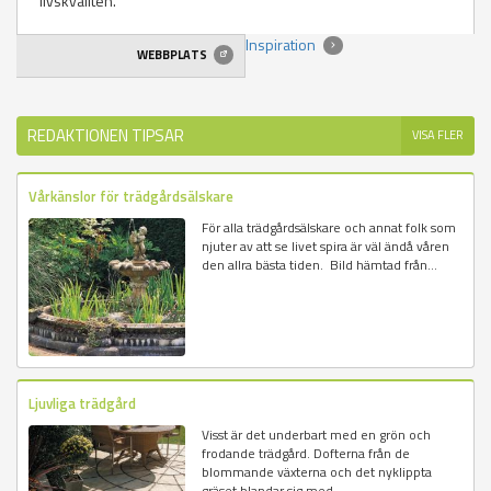
livskvalitén.
Inspiration
WEBBPLATS
REDAKTIONEN TIPSAR
VISA FLER
Vårkänslor för trädgårdsälskare
För alla trädgårdsälskare och annat folk som
njuter av att se livet spira är väl ändå våren
den allra bästa tiden. Bild hämtad från...
Ljuvliga trädgård
Visst är det underbart med en grön och
frodande trädgård. Dofterna från de
blommande växterna och det nyklippta
gräset blandar sig med...