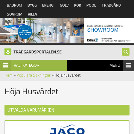
Hoppa till huvudinnehåll
BADRUM
BYGG
ENERGI
GOLV
KÖK
POOL
TRÄDGÅRD
SOVRUM
VILLA
VÄLJ KATEGORI
MENU
Hem
»
Populära Sökningar
» Höja husvärdet
Höja Husvärdet
UTVALDA VARUMÄRKEN