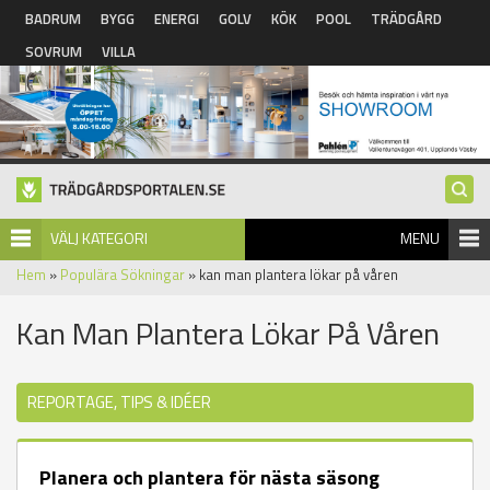
Hoppa till huvudinnehåll
BADRUM
BYGG
ENERGI
GOLV
KÖK
POOL
TRÄDGÅRD
SOVRUM
VILLA
VÄLJ KATEGORI
MENU
Hem
»
Populära Sökningar
» kan man plantera lökar på våren
Kan Man Plantera Lökar På Våren
REPORTAGE, TIPS & IDÉER
Planera och plantera för nästa säsong