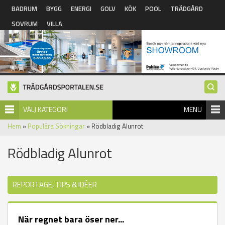
Hoppa till huvudinnehåll
BADRUM
BYGG
ENERGI
GOLV
KÖK
POOL
TRÄDGÅRD
SOVRUM
VILLA
VÄLJ KATEGORI
MENU
Hem
»
Populära Sökningar
» Rödbladig Alunrot
Rödbladig Alunrot
REPORTAGE, TIPS & IDÉER
När regnet bara öser ner...