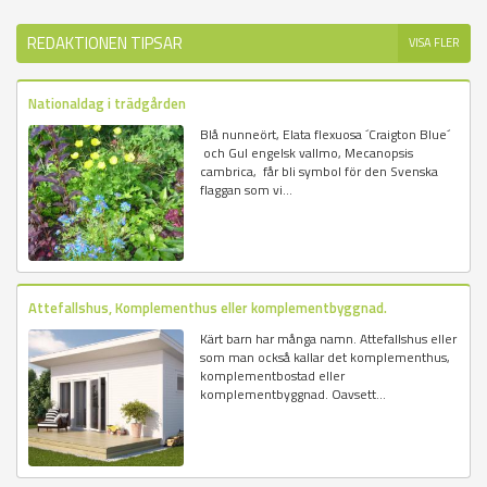
REDAKTIONEN TIPSAR
VISA FLER
Nationaldag i trädgården
Blå nunneört, Elata flexuosa ´Craigton Blue´
och Gul engelsk vallmo, Mecanopsis
cambrica, får bli symbol för den Svenska
flaggan som vi...
Attefallshus, Komplementhus eller komplementbyggnad.
Kärt barn har många namn. Attefallshus eller
som man också kallar det komplementhus,
komplementbostad eller
komplementbyggnad. Oavsett...