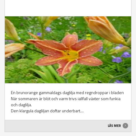
En brunorange gammaldags daglilja med regndroppar i bladen
När sommaren är blöt och varm trivs iallfall växter som funkia
och daglilja.
Den klargula dagliljan doftar underbart....
LÄS MER