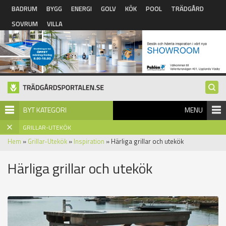
Hoppa till huvudinnehåll
BADRUM
BYGG
ENERGI
GOLV
KÖK
POOL
TRÄDGÅRD
SOVRUM
VILLA
BYT KATEGORI
MENU
GRILLAR-UTEKÖK
Hem
»
Grillar-Utekök
»
Inspiration
» Härliga grillar och utekök
Härliga grillar och utekök