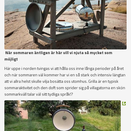
När sommaren äntligen är här vill vi njuta så mycket som
möjligt
Här uppe i norden tvingas vi att hålla oss inne långa perioder på året
och när sommaren väl kommer har vi en så stark och intensiv längtan
att vi allra helst skulle vilja bosätta oss utomhus. Grilla är en typisk
sommaraktivitet och den doft som sprider sig på villagatorna en skön
sommarkväll talar väl sitt tydliga språk!?