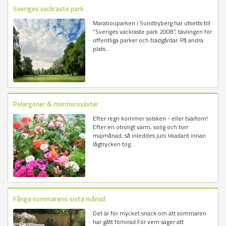
Sveriges vackraste park
Marabouparken i Sundbyberg har utsetts till
”Sveriges vackraste park 2008”, tävlingen för
offentliga parker och trädgårdar. På andra
plats...
Pelargoner & mormorsväxter
Efter regn kommer solsken - eller tvärtom!
Efter en otroligt varm, solig och torr
majmånad, så inleddes juni likadant innan
lågtrycken tog...
Fånga sommarens sista månad
Det är för mycket snack om att sommaren
har gått förlorad För vem säger att