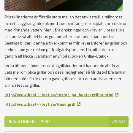
Prisskillnaderna är förstås stora mellan det enklaste lilla rullbordet
och ett vägghängt utekök med kombinerad grill, kokplatta och diskho
med rinnande vatten. Men våra önskningar och krav är ju precis lika
skiftande så att det finns gott om alternativ känns bara positivt.
Samtliga bilder i denna artikel kommer från leverantörer av grillar och
utekök som gör reklam på Trädgårdsportalen. Du hittar dem alla
genom att klicka i vänstermenyn på rubriken Grillar-Utekök.
Lycka till med sommarens alla grillstunder och känner du att du vill
veta mer om olika grillar och dess möjligheter så får du två bra länkar
här nedanför. En är en ren gasolgrillstest och den andra är en mer
allmän test av grillar.
http://www.bast-i-test.se/tester_pa_basta/grillar.html
http://www.bäst-i-test.se/Gasolgrill
REDAKTIONEN TIPSAR
VISA FLER