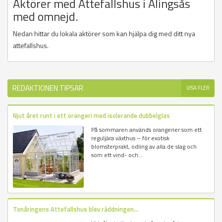
Aktörer med Attefallshus i Alingsås
med omnejd.
Nedan hittar du lokala aktörer som kan hjälpa dig med ditt nya
attefallshus.
REDAKTIONEN TIPSAR
VISA FLER
Njut året runt i ett orangeri med isolerande dubbelglas
På sommaren används orangerier som ett
reguljära växthus – för exotisk
blomsterprakt, odling av alla de slag och
som ett vind- och...
Tonåringens Attefallshus blev räddningen...