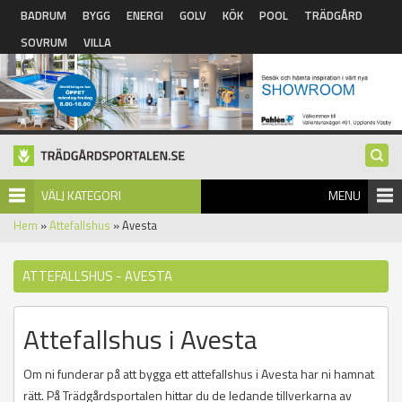
Hoppa till huvudinnehåll
BADRUM
BYGG
ENERGI
GOLV
KÖK
POOL
TRÄDGÅRD
SOVRUM
VILLA
VÄLJ KATEGORI
MENU
Hem
»
Attefallshus
» Avesta
ATTEFALLSHUS - AVESTA
Attefallshus i Avesta
Om ni funderar på att bygga ett attefallshus i Avesta har ni hamnat
rätt. På Trädgårdsportalen hittar du de ledande tillverkarna av