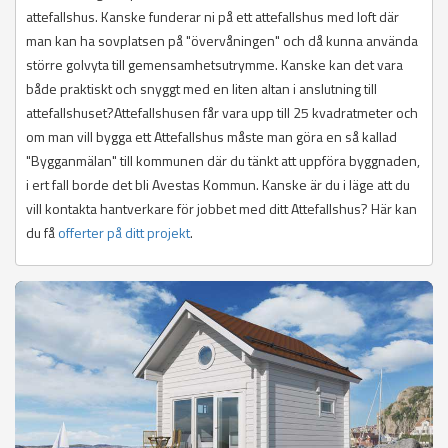
attefallshus. Kanske funderar ni på ett attefallshus med loft där
man kan ha sovplatsen på "övervåningen" och då kunna använda
större golvyta till gemensamhetsutrymme. Kanske kan det vara
både praktiskt och snyggt med en liten altan i anslutning till
attefallshuset?Attefallshusen får vara upp till 25 kvadratmeter och
om man vill bygga ett Attefallshus måste man göra en så kallad
"Bygganmälan" till kommunen där du tänkt att uppföra byggnaden,
i ert fall borde det bli Avestas Kommun. Kanske är du i läge att du
vill kontakta hantverkare för jobbet med ditt Attefallshus? Här kan
du få
offerter på ditt projekt
.