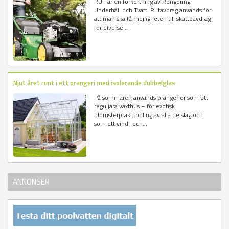
RUT är en förkortning av Rengöring,
Underhåll och Tvätt. Rutavdrag används för
att man ska få möjligheten till skatteavdrag
för diverse...
Njut året runt i ett orangeri med isolerande dubbelglas
På sommaren används orangerier som ett
reguljära växthus – för exotisk
blomsterprakt, odling av alla de slag och
som ett vind- och...
ANNONSER