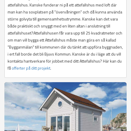
attefallshus. Kanske funderar ni på ett attefallshus med loft där
man kan ha sovplatsen på "övervåningen" och då kunna använda
större golvyta till gemensamhetsutrymme. Kanske kan det vara
både praktiskt och snyggt med en liten altan i anslutning till
attefallshuset?Attefallshusen får vara upp till 25 kvadratmeter och
om man vill bygga ett Attefallshus måste man göra en så kallad
"Bygganmälan" till kommunen där du tänkt att uppföra byggnaden,
i ert fall borde det bli Bjuvs Kommun. Kanske är du i läge att du vill
kontakta hantverkare för jobbet med ditt Attefallshus? Här kan du
få
offerter på ditt projekt
.