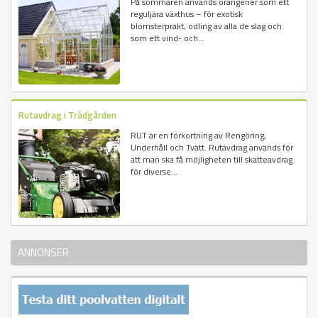
På sommaren används orangerier som ett
reguljära växthus – för exotisk
blomsterprakt, odling av alla de slag och
som ett vind- och...
Rutavdrag i Trädgården
RUT är en förkortning av Rengöring,
Underhåll och Tvätt. Rutavdrag används för
att man ska få möjligheten till skatteavdrag
för diverse...
ANNONSER