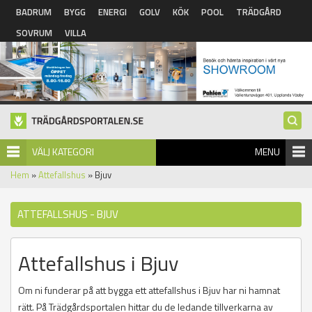
Hoppa till huvudinnehåll
BADRUM
BYGG
ENERGI
GOLV
KÖK
POOL
TRÄDGÅRD
SOVRUM
VILLA
VÄLJ KATEGORI
MENU
Hem
»
Attefallshus
» Bjuv
ATTEFALLSHUS - BJUV
Attefallshus i Bjuv
Om ni funderar på att bygga ett attefallshus i Bjuv har ni hamnat
rätt. På Trädgårdsportalen hittar du de ledande tillverkarna av