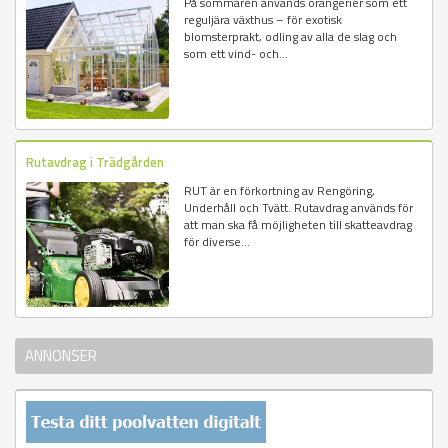
På sommaren används orangerier som ett
reguljära växthus – för exotisk
blomsterprakt, odling av alla de slag och
som ett vind- och...
Rutavdrag i Trädgården
RUT är en förkortning av Rengöring,
Underhåll och Tvätt. Rutavdrag används för
att man ska få möjligheten till skatteavdrag
för diverse...
ANNONSER