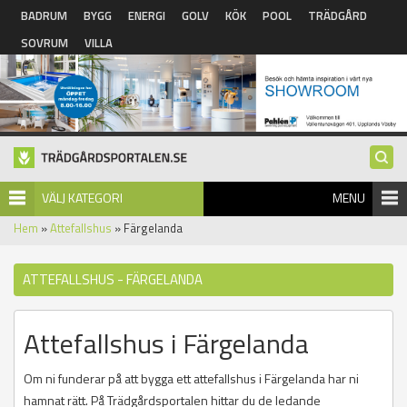
Hoppa till huvudinnehåll
BADRUM
BYGG
ENERGI
GOLV
KÖK
POOL
TRÄDGÅRD
SOVRUM
VILLA
VÄLJ KATEGORI
MENU
Hem
»
Attefallshus
» Färgelanda
ATTEFALLSHUS - FÄRGELANDA
Attefallshus i Färgelanda
Om ni funderar på att bygga ett attefallshus i Färgelanda har ni
hamnat rätt. På Trädgårdsportalen hittar du de ledande