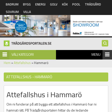
Hoppa till huvudinnehåll
BADRUM
BYGG
ENERGI
GOLV
KÖK
POOL
TRÄDGÅRD
SOVRUM
VILLA
VÄLJ KATEGORI
MENU
Hem
»
Attefallshus
» Hammarö
ATTEFALLSHUS - HAMMARÖ
Attefallshus i Hammarö
Om ni funderar på att bygga ett attefallshus i Hammarö har ni
hamnat rätt. På Trädgårdsportalen hittar du de ledande