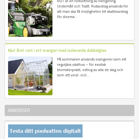
RUT är en förkortning av Rengöring,
Underhåll och Tvätt. Rutavdrag används för
att man ska få möjligheten till skatteavdrag
för diverse...
Njut året runt i ett orangeri med isolerande dubbelglas
På sommaren används orangerier som ett
reguljära växthus – för exotisk
blomsterprakt, odling av alla de slag och
som ett vind- och...
ANNONSER