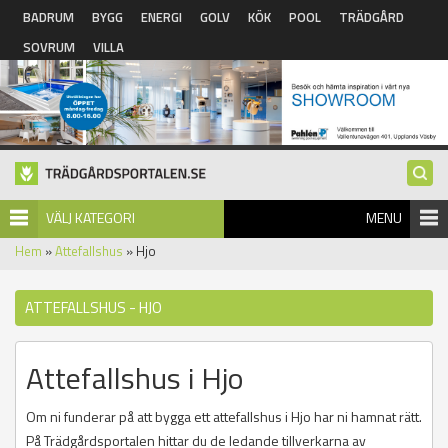
Hoppa till huvudinnehåll
BADRUM
BYGG
ENERGI
GOLV
KÖK
POOL
TRÄDGÅRD
SOVRUM
VILLA
VÄLJ KATEGORI
MENU
Hem
»
Attefallshus
» Hjo
ATTEFALLSHUS - HJO
Attefallshus i Hjo
Om ni funderar på att bygga ett attefallshus i Hjo har ni hamnat rätt.
På Trädgårdsportalen hittar du de ledande tillverkarna av