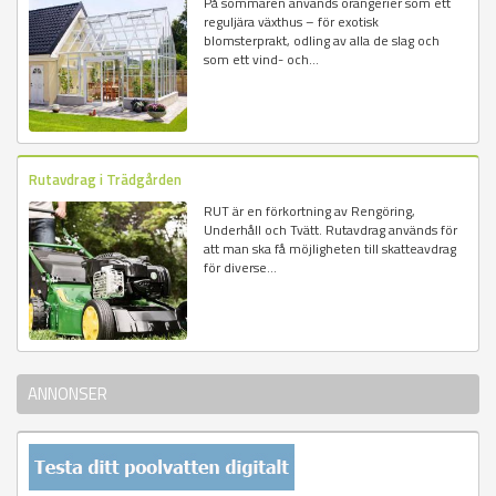
På sommaren används orangerier som ett
reguljära växthus – för exotisk
blomsterprakt, odling av alla de slag och
som ett vind- och...
Rutavdrag i Trädgården
RUT är en förkortning av Rengöring,
Underhåll och Tvätt. Rutavdrag används för
att man ska få möjligheten till skatteavdrag
för diverse...
ANNONSER