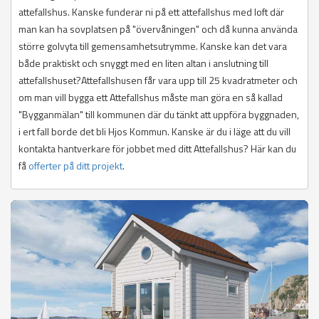
attefallshus. Kanske funderar ni på ett attefallshus med loft där
man kan ha sovplatsen på "övervåningen" och då kunna använda
större golvyta till gemensamhetsutrymme. Kanske kan det vara
både praktiskt och snyggt med en liten altan i anslutning till
attefallshuset?Attefallshusen får vara upp till 25 kvadratmeter och
om man vill bygga ett Attefallshus måste man göra en så kallad
"Bygganmälan" till kommunen där du tänkt att uppföra byggnaden,
i ert fall borde det bli Hjos Kommun. Kanske är du i läge att du vill
kontakta hantverkare för jobbet med ditt Attefallshus? Här kan du
få
offerter på ditt projekt
.