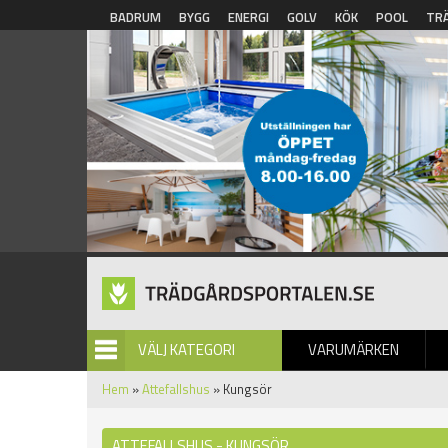
Hoppa till huvudinnehåll
BADRUM
BYGG
ENERGI
GOLV
KÖK
POOL
TR
VÄLJ KATEGORI
VARUMÄRKEN
BILDGALLERI
Hem
»
Attefallshus
» Kungsör
ATTEFALLSHUS - KUNGSÖR