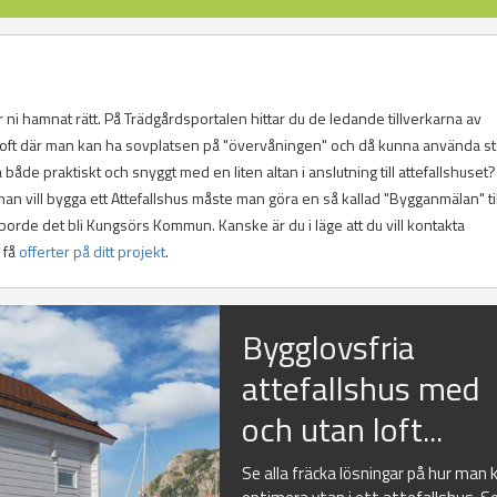
r ni hamnat rätt. På Trädgårdsportalen hittar du de ledande tillverkarna av
d loft där man kan ha sovplatsen på "övervåningen" och då kunna använda s
de praktiskt och snyggt med en liten altan i anslutning till attefallshuset?
man vill bygga ett Attefallshus måste man göra en så kallad "Bygganmälan" til
borde det bli Kungsörs Kommun. Kanske är du i läge att du vill kontakta
 få
offerter på ditt projekt
.
Bygglovsfria
attefallshus med
och utan loft...
Se alla fräcka lösningar på hur man 