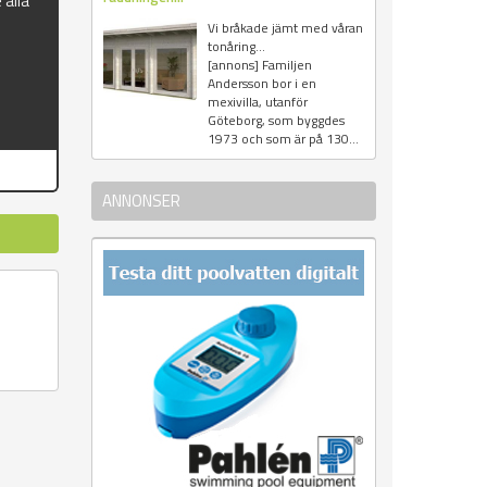
 alla
Vi bråkade jämt med våran
tonåring...
[annons] Familjen
Andersson bor i en
mexivilla, utanför
Göteborg, som byggdes
1973 och som är på 130...
ANNONSER