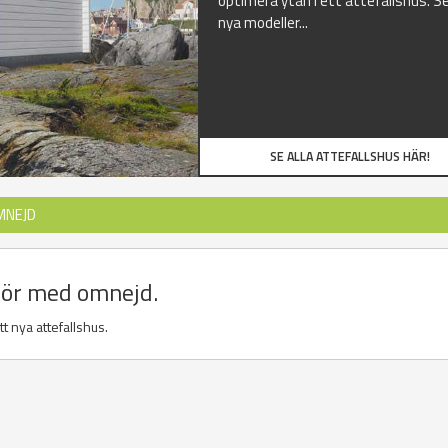
optimera ytan i ett attefallshus. Se
nya modeller...
SE ALLA ATTEFALLSHUS HÄR!
MNEJD
sör med omnejd.
t nya attefallshus.