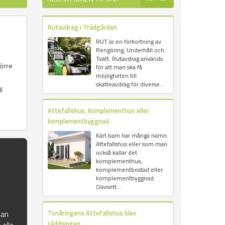
Rutavdrag i Trädgården
RUT är en förkortning av
Rengöring, Underhåll och
Tvätt. Rutavdrag används
törre
för att man ska få
möjligheten till
skatteavdrag för diverse...
l
Attefallshus, Komplementhus eller
komplementbyggnad.
Kärt barn har många namn.
Attefallshus eller som man
också kallar det
komplementhus,
komplementbostad eller
komplementbyggnad.
Oavsett...
Tonåringens Attefallshus blev
kan
räddningen...