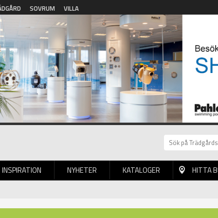
ÄDGÅRD
SOVRUM
VILLA
INSPIRATION
NYHETER
KATALOGER
HITTA 